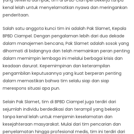
yang terkena dampak, tim di BPBD Ciampel bekerja tanpa
kenal lelah untuk menyelamatkan nyawa dan meringankan
penderitaan.
Salah satu anggota kunci tim ini adalah Pak Slamet, Kepala
BPBD Ciampel. Dengan pengalaman lebih dari dua dekade
dalam manajemen bencana, Pak Slamet adalah sosok yang
dihormati di bidangnya dan telah memainkan peran penting
dalam memimpin lembaga ini melalui berbagai krisis dan
keadaan darurat. Kepemimpinan dan keterampilan
pengambilan keputusannya yang kuat berperan penting
dalam memastikan bahwa tim selalu siap dan siap
merespons situasi apa pun.
Selain Pak Slamet, tim di BPBD Ciampel juga terdiri dari
sejumlah individu berdedikasi dan terampil yang bekerja
tanpa kenal lelah untuk menjamin keselamatan dan
kesejahteraan masyarakat. Mulai dari tim pencarian dan
penyelamatan hingga profesional medis, tim ini terdiri dari