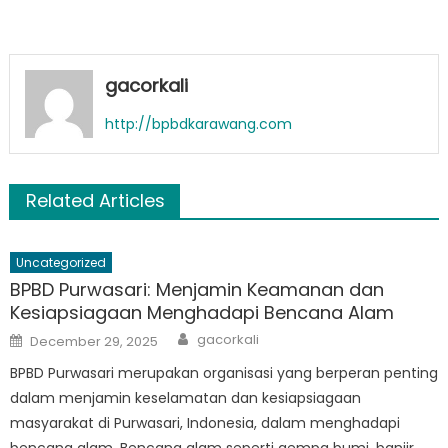
gacorkali
http://bpbdkarawang.com
Related Articles
Uncategorized
BPBD Purwasari: Menjamin Keamanan dan
Kesiapsiagaan Menghadapi Bencana Alam
Author
Posted
gacorkali
December 29, 2025
on
BPBD Purwasari merupakan organisasi yang berperan penting
dalam menjamin keselamatan dan kesiapsiagaan
masyarakat di Purwasari, Indonesia, dalam menghadapi
bencana alam. Bencana alam seperti gempa bumi, banjir,