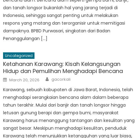
dan tanah longsor bukanlah hal yang jarang terjadi di
Indonesia, sehingga sangat penting untuk melakukan
respons yang matang dan terorganisir untuk memitigasi
dampaknya. BPBD Purwasari, singkatan dari Badan
Penanggulangan […]
Uncategorized
Ketahanan Karawang: Kisah Kelangsungan
Hidup dan Pemulihan Menghadapi Bencana
Author
Posted
gacorkali
March 20, 2026
on
Karawang, sebuah kabupaten di Jawa Barat, Indonesia, telah
menghadapi serangkaian bencana alam dalam beberapa
tahun terakhir. Mulai dari banjir dan tanah longsor hingga
letusan gunung berapi dan gempa bumi, masyarakat
Karawang harus menanggung tantangan dan kesulitan yang
sangat besar. Meskipun menghadapi kesulitan, penduduk
Karawang telah menunjukkan ketangguhan yang luar biasa,