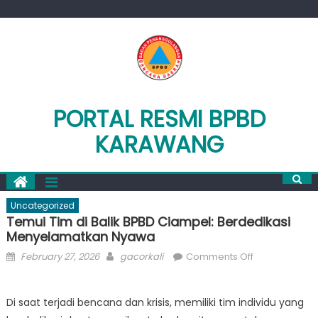
Skip
to
content
PORTAL RESMI BPBD
KARAWANG
Uncategorized
Temui Tim di Balik BPBD Ciampel: Berdedikasi
Menyelamatkan Nyawa
Posted
Author
on
February 27, 2026
gacorkali
Comments Off
on
Temui
Tim
Di saat terjadi bencana dan krisis, memiliki tim individu yang
di