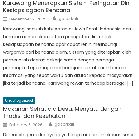
Karawang Menerapkan Sistem Peringatan Dini
Kesiapsiagaan Bencana
Author
Posted
gacorkali
December 9, 2025
on
Karawang, sebuah kabupaten di Jawa Barat, Indonesia, baru-
baru ini menerapkan sistem peringatan dini untuk
kesiapsiagaan bencana agar dapat lebih melindungi
warganya dari bencana alam. Sistem yang diterapkan oleh
pemerintah daerah bekerja sama dengan berbagai
pemangku kepentingan ini bertujuan untuk memberikan
informasi yang tepat waktu dan akurat kepada masyarakat
jika terjadi bencana. Karawang rawan terhadap berbagai […]
Uncategorized
Makanan Sehat ala Desa: Menyatu dengan
Tradisi dan Kesehatan
Author
Posted
gacorkali
February 6, 2026
on
Di tengah gemerlapnya gaya hidup modern, makanan sehat