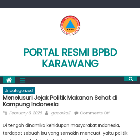
Skip
to
content
PORTAL RESMI BPBD
KARAWANG
Uncategorized
Menelusuri Jejak Politik Makanan Sehat di
Kampung Indonesia
Posted
Author
on
February 6, 2026
gacorkali
Comments Off
on
Menelusuri
Di tengah dinamika kehidupan masyarakat Indonesia,
Jejak
terdapat sebuah isu yang semakin mencuat, yaitu politik
Politik