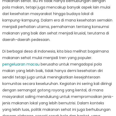
makanan sehat. Isu ini tidak hanya berhubungan dengan
Makanan
Sehat
pola makan, tetapi juga mencakup banyak aspek lain mulai
di
dari kesehatan masyarakat hingga budaya lokal di
Kampung
kampung-kampung. Dalam era di mana kesehatan semakin
Indonesia
menjadi perhatian utama, pemahaman tentang konsumsi
makanan yang baik dan sehat menjadi krusial, terutama di
daerah-daerah pedesaan.
Di berbagai desa di Indonesia, kita bisa melihat bagaimana
makanan sehat mulai menjadi tren yang populer.
pengeluaran macau
berusaha untuk mengadopsi pola
makan yang lebih baik, tidak hanya demi kesehatan diri
sendiri tetapi juga untuk meningkatkan kesejahteraan
komunitas secara keseluruhan. Kegiatan ini sering kali diiringi
dengan semangat gotong royong yang kental, di mana
masyarakat saling mendukung untuk mempromosikan jenis-
jenis makanan lokal yang lebih bernutrisi. Dalam konteks
yang lebih luas, politik makanan sehat ini juga berhubungan