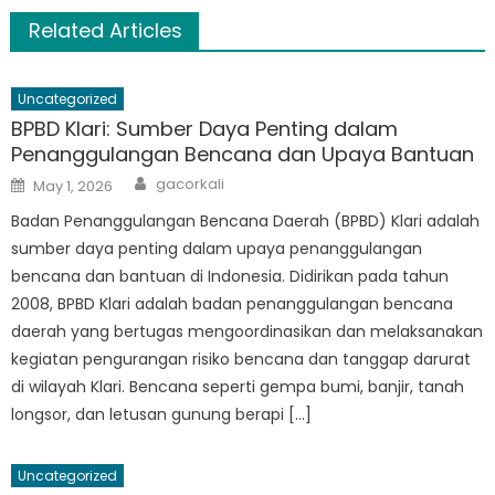
Related Articles
Uncategorized
BPBD Klari: Sumber Daya Penting dalam
Penanggulangan Bencana dan Upaya Bantuan
Author
Posted
gacorkali
May 1, 2026
on
Badan Penanggulangan Bencana Daerah (BPBD) Klari adalah
sumber daya penting dalam upaya penanggulangan
bencana dan bantuan di Indonesia. Didirikan pada tahun
2008, BPBD Klari adalah badan penanggulangan bencana
daerah yang bertugas mengoordinasikan dan melaksanakan
kegiatan pengurangan risiko bencana dan tanggap darurat
di wilayah Klari. Bencana seperti gempa bumi, banjir, tanah
longsor, dan letusan gunung berapi […]
Uncategorized